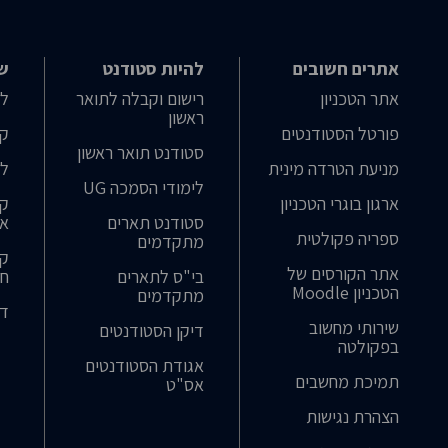
אתרים חשובים
להיות סטודנט
שי
אתר הטכניון
רישום וקבלה לתואר
לו
ראשון
פורטל הסטודנטים
קט
סטודנט תואר ראשון
מניעת הטרדה מינית
לו
לימודי הסמכה UG
ארגון בוגרי הטכניון
קו
סטודנט תארים
אב
ספריה פקולטית
מתקדמים
קו
אתר הקורסים של
בי"ס לתארים
חו
הטכניון Moodle
מתקדמים
דר
שירותי מחשוב
דיקן הסטודנטים
בפקולטה
אגודת הסטודנטים
תמיכת מחשבים
אס"ט
הצהרת נגישות