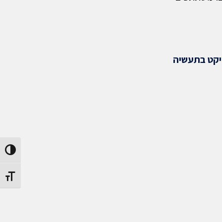
יקט בתעשיה
החלף ני
החלף גו