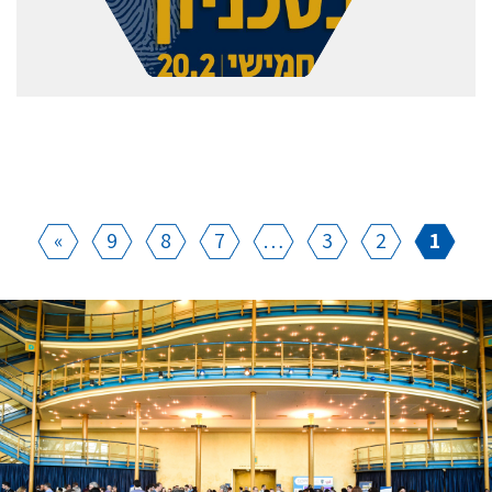
»
9
8
7
…
3
2
1