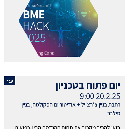
יום פתוח בטכניון
עבר
20.2.25 9:00
רחבת בניין צ'רצ'יל + אודיטוריום הפקולטה, בניין
סילבר
בואו להכיר מקרוב את תחום ההנדסה הביו-רפואית