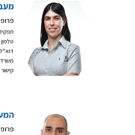
מעבד
פרופ' 
תפקיד
טלפון
דוא"ל
משרד
קישור
המעב
פרופ"