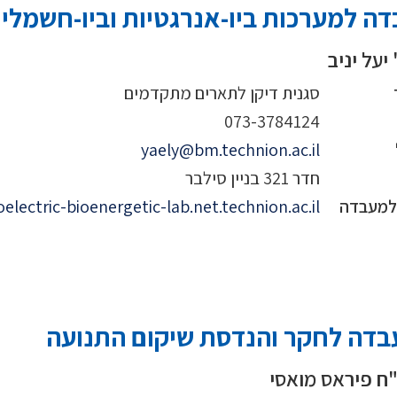
ה למערכות ביו-אנרגטיות וביו-חשמליו
יעל יניב
סגנית דיקן לתארים מתקדמים
073-3784124
yaely@bm.technion.ac.il
חדר 321 בניין סילבר
 למעבדה
oelectric-bioenergetic-lab.net.technion.ac.il
דה לחקר והנדסת שיקום התנועה
ח פיראס מואסי