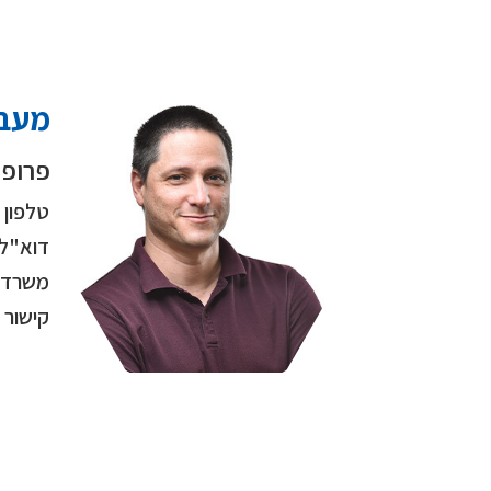
מעבד
פרופ' 
טלפון
דוא"ל
משרד
קישור