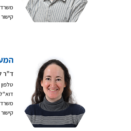
משרד
קישור
המעב
ד"ר ל
טלפון
דוא"ל
משרד
קישור