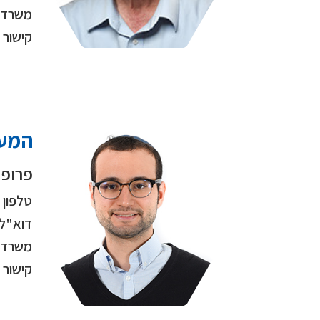
משרד
קישור
המעב
פרופ"
טלפון
דוא"ל
משרד
קישור