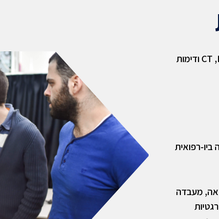
הדמיה רפואית (אולטרסאונד, CT ,PET ,MRI ודימות
 ביו-רפואית
ואה, מעבדה
רגטיות