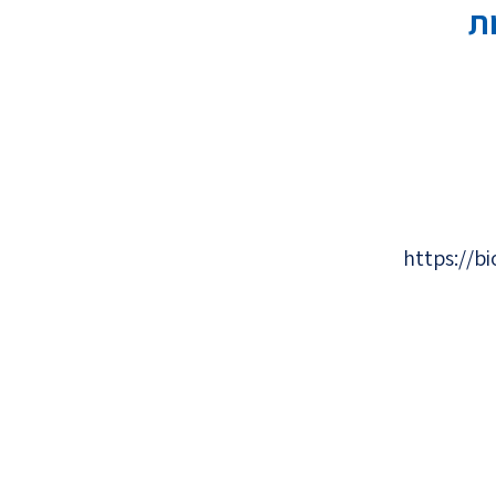
ת
https://bi