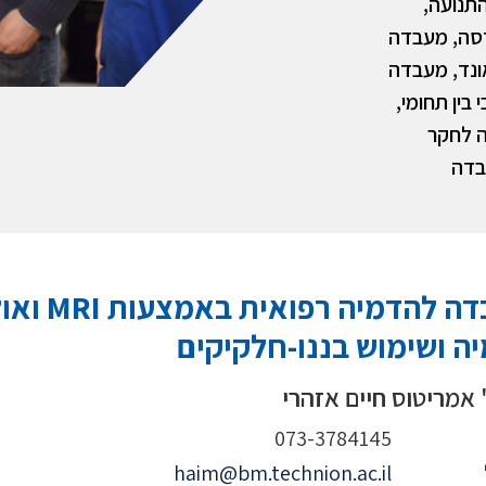
תנועה,
דסה, מעבדה
ונד, מעבדה
ביואלקטרוניקה, MRI חישובי בין תחומי,
ה לחקר
בדה
מעבדה לה
ה ושימוש בננו-חלקיקים
 אמריטוס חיים אזהרי
073-3784145
haim@bm.technion.ac.il