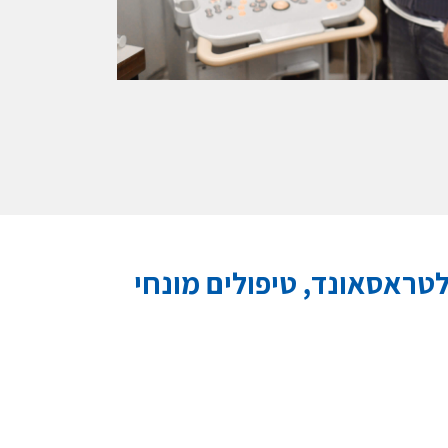
דמיה רפואית באמצעות MRI ואולטראסאונד, טיפולים מונחי