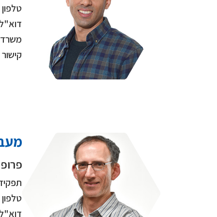
טלפון
דוא"ל
משרד
קישור
מעבד
פרופ'
תפקיד
טלפון
דוא"ל