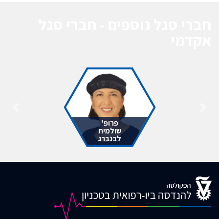
חברי סגל נוספים - חברי סגל
אקדמי
פרופ'
שולמית
לבנברג