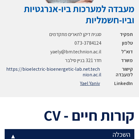
מעבדה למערכות ביו-אנרגטיות
וביו-חשמליות
תפקיד
סגנית דיקן לתארים מתקדמים
טלפון
073-3784124
דוא"ל
yaely@bm.technion.ac.il
משרד
חדר 321 בניין סילבר
קישור
https://bioelectric-bioenergetic-lab.net.tech
למעבדה
nion.ac.il
Yael Yaniv
LinkedIn
קורות חיים - CV
השכלה
▼