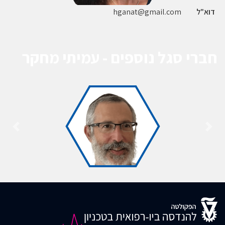
דוא"ל
hganat@gmail.com
חברי סגל נוספים - עמיתי מחקר
ד"ר יוסף
אברהם
סולוביץ'