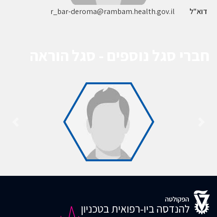
דוא"ל
r_bar-deroma@rambam.health.gov.il
חברי סגל נוספים - סגל הוראה
ד"ר אסף בן
אריה