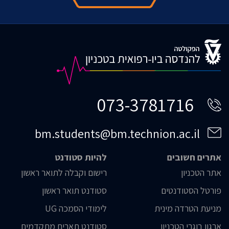
073-3781716
bm.students@bm.technion.ac.il
אתרים חשובים
להיות סטודנט
אתר הטכניון
רישום וקבלה לתואר ראשון
פורטל הסטודנטים
סטודנט תואר ראשון
מניעת הטרדה מינית
לימודי הסמכה UG
ארגון בוגרי הטכניון
סטודנט תארים מתקדמים