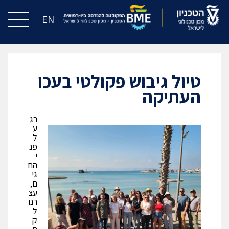
EN
טיול גיבוש פקולטי בעכו
העתיקה
רג
ע
ל
פנ
י
הח
גי
ם,
עצ
רנו
ל
ק