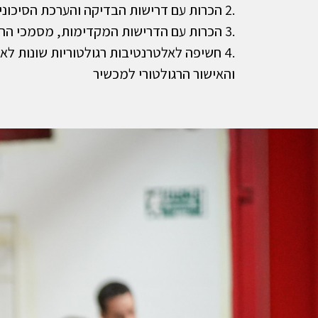
.2 הכרות עם דרישות הבדיקה והערכת הסיכונים החלות על תהליכי הפיתוח של מכשור רפואי.
.3 הכרות עם הדרישות המקדימות, מסמכי ההגשה ויישום מחקרים קליניים.
.4 חשיפה לאלטרנטיבות רגולטוריות שונות לאישור אותו מכשיר והבנת יחסי הגומלין בין פרוטוקול המחקר הקליני
והאישור הרגולטורי למכשיר