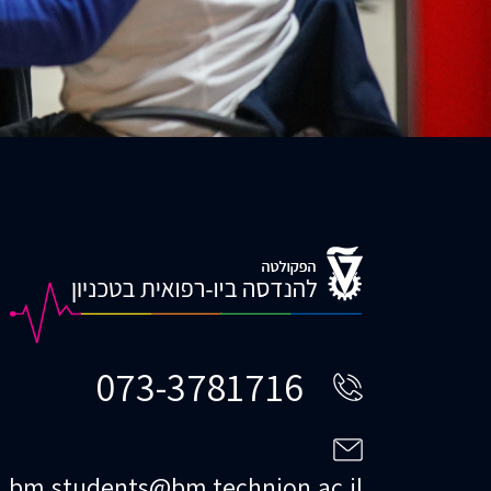
073-3781716
bm.students@bm.technion.ac.il