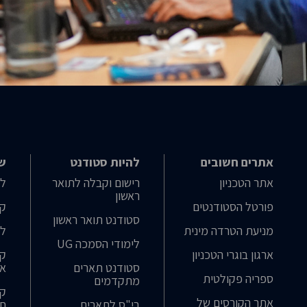
אתרים חשובים
להיות סטודנט
שי
אתר הטכניון
רישום וקבלה לתואר
לו
ראשון
פורטל הסטודנטים
קט
סטודנט תואר ראשון
מניעת הטרדה מינית
לו
לימודי הסמכה UG
ארגון בוגרי הטכניון
קו
סטודנט תארים
אב
ספריה פקולטית
מתקדמים
קו
אתר הקורסים של
בי"ס לתארים
חו