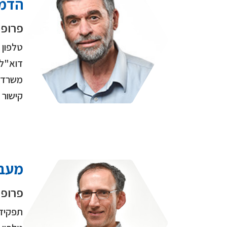
הדמי
פרופ'
טלפון
דוא"ל
משרד
קישור
מעבד
פרופ'
תפקיד