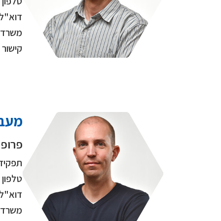
טלפון
דוא"ל
משרד
קישור
מעבד
פרופ'
תפקיד
טלפון
דוא"ל
משרד