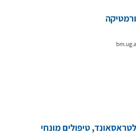
ורמטיקה
דמיה רפואית באמצעות MRI ואולטראסאונד, טיפולים מונחי