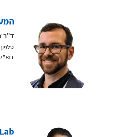
המעב
ד"ר א
טלפון
דוא"ל
 Lab