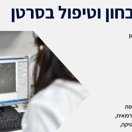
חון וטיפול בסרטן
ן
סת
פואית,
טיקה,