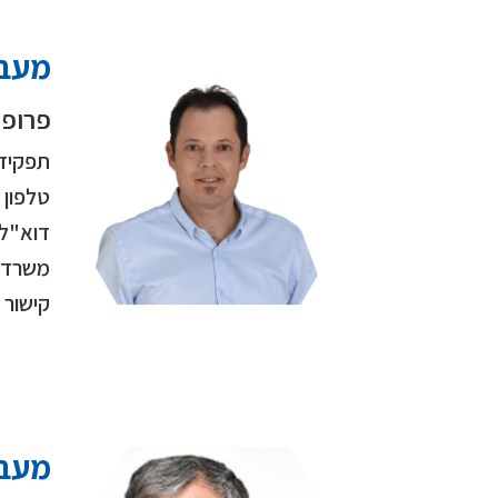
מעבד
פרופ"
תפקיד
טלפון
דוא"ל
משרד
קישור