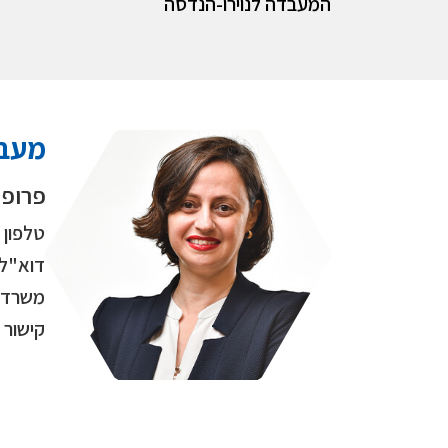
המעבדה לנוירו-הנדסה
מעבד
פרופ"
טלפון
דוא"ל
משרד
קישור