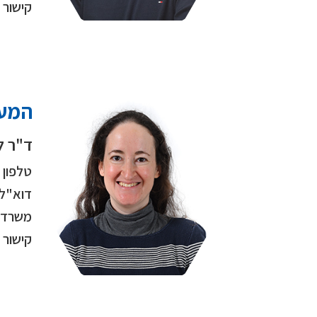
קישור
המעב
ד"ר ל
טלפון
דוא"ל
משרד
קישור