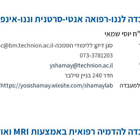
ה לננו-רפואה אנטי-סרטנית וננו-אינפ
ח יוסי שמאי
סגן דיקן ללימודי הסמכה-bm.ug.ac@bm.technion.ac.il
073-3781203
yshamay@technion.ac.il
חדר 240 בניין סילבר
 למעבדה
https://yosishamay.wixsite.com/shamaylab
מעבדה לה