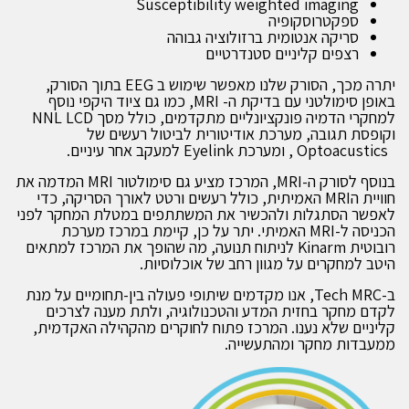
Susceptibility weighted imaging
ספקטרוסקופיה
סריקה אנטומית ברזולוציה גבוהה
רצפים קליניים סטנדרטיים
יתרה מכך, הסורק שלנו מאפשר שימוש ב EEG בתוך הסורק,
באופן סימולטני עם בדיקת ה- MRI, כמו גם ציוד היקפי נוסף
למחקרי הדמיה פונקציונליים מתקדמים, כולל מסך NNL LCD
וקופסת תגובה, מערכת אודיטורית לביטול רעשים של
Optoacustics , ומערכת Eyelink למעקב אחר עיניים.
בנוסף לסורק ה-MRI, המרכז מציע גם סימולטור MRI המדמה את
חוויית הMRI האמיתית, כולל רעשים ורטט לאורך הסריקה, כדי
לאפשר הסתגלות ולהכשיר את המשתתפים במטלת המחקר לפני
הכניסה ל-MRI האמיתי. יתר על כן, קיימת במרכז מערכת
רובוטית Kinarm לניתוח תנועה, מה שהופך את המרכז למתאים
היטב למחקרים על מגוון רחב של אוכלוסיות.
ב-Tech MRC, אנו מקדמים שיתופי פעולה בין-תחומיים על מנת
לקדם מחקר בחזית המדע והטכנולוגיה, ולתת מענה לצרכים
קליניים שלא נענו. המרכז פתוח לחוקרים מהקהילה האקדמית,
ממעבדות מחקר ומהתעשייה.