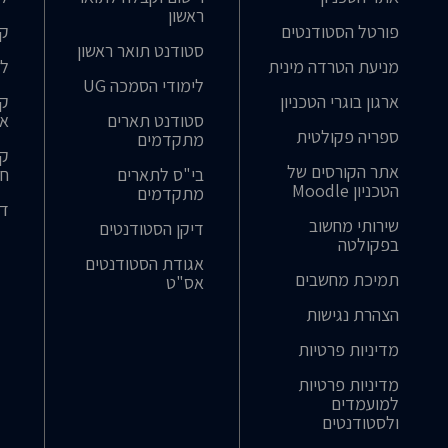
ראשון
פורטל הסטודנטים
קט
סטודנט תואר ראשון
מניעת הטרדה מינית
לו
לימודי הסמכה UG
ארגון בוגרי הטכניון
קו
סטודנט תארים
אב
ספריה פקולטית
מתקדמים
קו
אתר הקורסים של
בי"ס לתארים
חו
הטכניון Moodle
מתקדמים
דר
שירותי מחשוב
דיקן הסטודנטים
בפקולטה
אגודת הסטודנטים
תמיכת מחשבים
אס"ט
הצהרת נגישות
מדיניות פרטיות
מדיניות פרטיות
למועמדים
ולסטודנטים