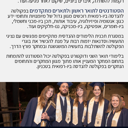
רקמות להשתלה, איברים ביוניים, שיקום לאחר פגיעה ועוד.
הסטודנטים לתואר ראשון
לתארים מתקדמים
ו
בפקולטה
להנדסה ביו-רפואית רוכשים מגוון גדול של מיומנויות ותחומי ידע
כגון: אנטומיה ופיזיולוגיה, עיבוד אותות, תכן ביו-מכני וחשמלי,
ביו-חומרים, אופטיקה, ביו-מכניקה, ננו-חלקיקים ועוד.
במסגרת תכנית הלימודים ההנדסית מתקיימים מפגשים עם נציגי
התעשיה וסדנאות יזמות רבות על מנת להכשיר את בוגרי
הפקולטה להשתלבות בתעשיה המשגשגת ובמחקר פורץ הדרך.
בלימודי תואר השני ודוקטורט בפקולטה יכול הסטודנט להתמחות
בתחום המחקר המעניין אותו מתוך מגוון המחקרים והתחומים
הנחקרים בפקולטה להנדסה ביו-רפואית בטכניון.