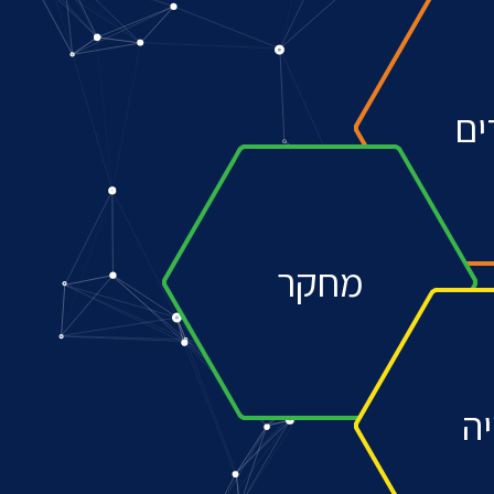
ים
מחקר
ה